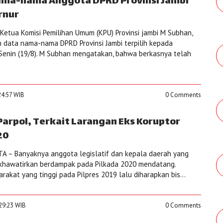
ama-nama Anggota DPRD Provinsi Jambi
rnur
etua Komisi Pemilihan Umum (KPU) Provinsi jambi M Subhan,
 data nama-nama DPRD Provinsi Jambi terpilih kepada
 Senin (19/8). M Subhan mengatakan, bahwa berkasnya telah
24:57 WIB
0 Comments
Parpol, Terkait Larangan Eks Koruptor
20
A – Banyaknya anggota legislatif dan kepala daerah yang
dikhawatirkan berdampak pada Pilkada 2020 mendatang.
arakat yang tinggi pada Pilpres 2019 lalu diharapkan bis...
:29:23 WIB
0 Comments