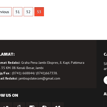
vious
51
52
53
LAMAT:
C
amat Redaksi:
Graha Pena Jambi Ekspres, Jl. Kapt. Pattimura
Si
 35 KM. 08 Kenali Besar, Jambi
a
lp/Fax :
(0741) 668844/ (0741)667338.
ail Redaksi:
jambiupdatecom@gmail.com
A
OW US ON