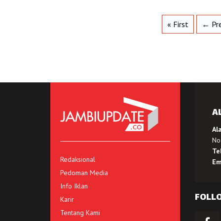
« First
← Pre
A
Al
No.
Te
Redaksional
Em
Pedoman Media
Info Iklan
FOLL
Karir
Tentang Kami