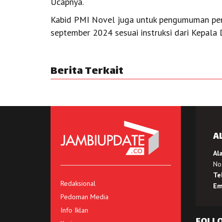
Ucapnya.
Kabid PMI Novel juga untuk pengumuman pen
september 2024 sesuai instruksi dari Kepala
Berita Terkait
A
Al
No.
Te
Redaksional
Em
Pedoman Media
Info Iklan
FOLL