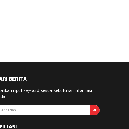
ARI BERITA
lahkan input keyword, sesuai kebutuhan informasi
nda
FILIASI