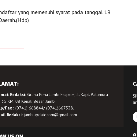
daftar yang memenuhi syarat pada tanggal 19
 Daerah.(Hdp)
LAMAT:
C
amat Redaksi:
Graha Pena Jambi Ekspres, Jl. Kapt. Pattimura
Si
 35 KM. 08 Kenali Besar, Jambi
a
lp/Fax :
(0741) 668844/ (0741)667338.
ail Redaksi:
jambiupdatecom@gmail.com
A
OW US ON