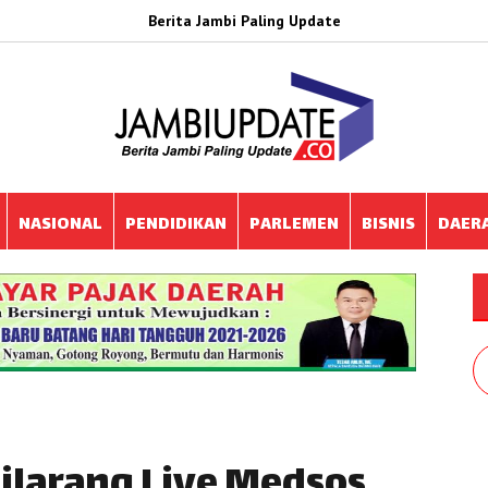
Berita Jambi Paling Update
NASIONAL
PENDIDIKAN
PARLEMEN
BISNIS
DAER
ilarang Live Medsos