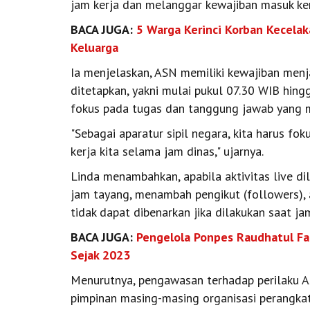
jam kerja dan melanggar kewajiban masuk kerj
BACA JUGA:
5 Warga Kerinci Korban Kecela
Keluarga
Ia menjelaskan, ASN memiliki kewajiban menj
ditetapkan, yakni mulai pukul 07.30 WIB hing
fokus pada tugas dan tanggung jawab yang m
"Sebagai aparatur sipil negara, kita harus f
kerja kita selama jam dinas," ujarnya.
Linda menambahkan, apabila aktivitas live di
jam tayang, menambah pengikut (followers),
tidak dapat dibenarkan jika dilakukan saat jam
BACA JUGA:
Pengelola Ponpes Raudhatul Fal
Sejak 2023
Menurutnya, pengawasan terhadap perilaku A
pimpinan masing-masing organisasi perangka