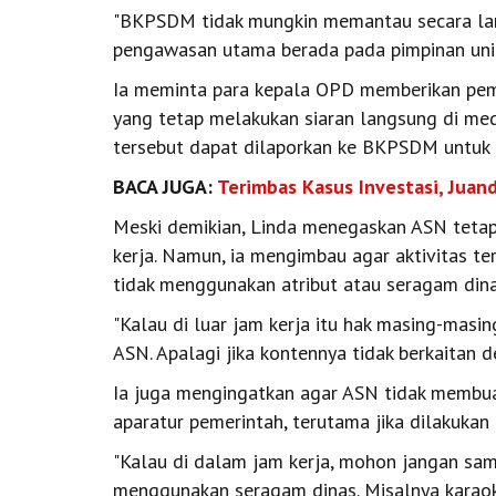
"BKPSDM tidak mungkin memantau secara lang
pengawasan utama berada pada pimpinan unit 
Ia meminta para kepala OPD memberikan pem
yang tetap melakukan siaran langsung di media
tersebut dapat dilaporkan ke BKPSDM untuk di
BACA JUGA:
Terimbas Kasus Investasi, Juan
Meski demikian, Linda menegaskan ASN tetap
kerja. Namun, ia mengimbau agar aktivitas ter
tidak menggunakan atribut atau seragam dina
"Kalau di luar jam kerja itu hak masing-masi
ASN. Apalagi jika kontennya tidak berkaitan 
Ia juga mengingatkan agar ASN tidak membua
aparatur pemerintah, terutama jika dilakukan 
"Kalau di dalam jam kerja, mohon jangan sa
menggunakan seragam dinas. Misalnya karaoke 