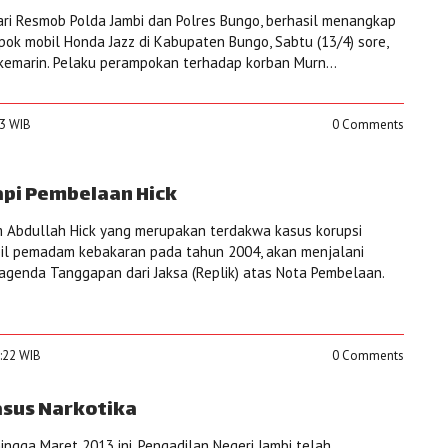
ri Resmob Polda Jambi dan Polres Bungo, berhasil menangkap
ok mobil Honda Jazz di Kabupaten Bungo, Sabtu (13/4) sore,
 kemarin. Pelaku perampokan terhadap korban Murn...
13 WIB
0 Comments
pi Pembelaan Hick
m Abdullah Hick yang merupakan terdakwa kasus korupsi
il pemadam kebakaran pada tahun 2004, akan menjalani
agenda Tanggapan dari Jaksa (Replik) atas Nota Pembelaan.
6:22 WIB
0 Comments
asus Narkotika
hingga Maret 2013 ini, Pengadilan Negeri Jambi telah