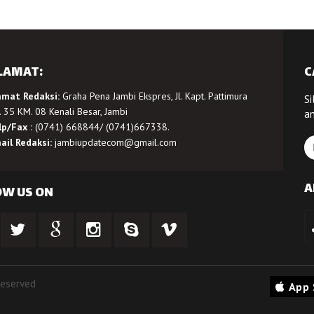
LAMAT:
C
amat Redaksi:
Graha Pena Jambi Ekspres, Jl. Kapt. Pattimura
Si
 35 KM. 08 Kenali Besar, Jambi
a
lp/Fax :
(0741) 668844/ (0741)667338.
ail Redaksi:
jambiupdatecom@gmail.com
A
OW US ON
Reserved
App 