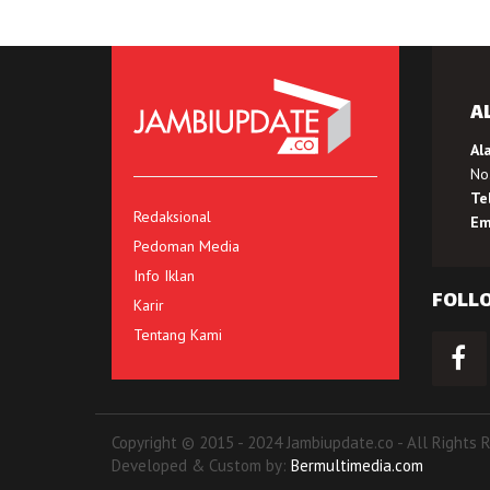
A
Al
No.
Te
Redaksional
Em
Pedoman Media
Info Iklan
FOLL
Karir
Tentang Kami
Copyright © 2015 - 2024 Jambiupdate.co - All Rights 
Developed & Custom by:
Bermultimedia.com