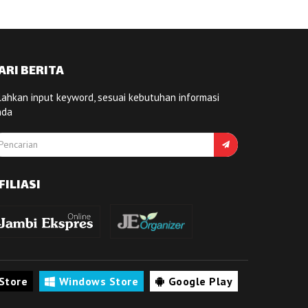
ARI BERITA
lahkan input keyword, sesuai kebutuhan informasi
nda
FILIASI
Store
Windows Store
Google Play