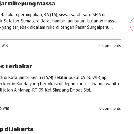
jar Dikepung Massa
elakukan perampokan, RA (16), siswa salah satu SMA di
ir Selatan, Sumatera Barat hampir jadi bulan-bulanan massa
A yang terjebak didalam ruko di tengah Pasar Sungaipenu...
8 WIB
0 Comments
es Terbakar
 di Kota jambi. Senin (15/4) sekitar pukul 09.30 WIB, api
 kantin Bunda yang berlokasi di depan kantor dharma wanita
di jalan A Manap, RT 09, Kel Simpang Empat Sipi...
25 WIB
0 Comments
p di Jakarta