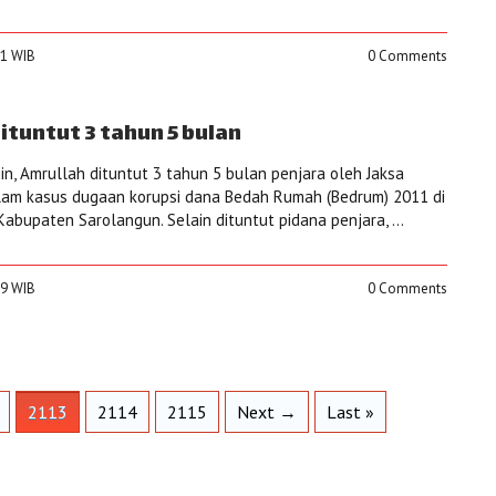
21 WIB
0 Comments
tuntut 3 tahun 5 bulan
, Amrullah dituntut 3 tahun 5 bulan penjara oleh Jaksa
lam kasus dugaan korupsi dana Bedah Rumah (Bedrum) 2011 di
abupaten Sarolangun. Selain dituntut pidana penjara, ...
19 WIB
0 Comments
2113
2114
2115
Next →
Last »