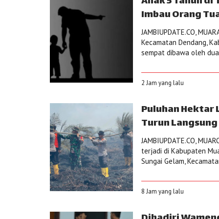
Anak 5 Tahun di 
Imbau Orang Tu
JAMBIUPDATE.CO, MUARAS
Kecamatan Dendang, Kab
sempat dibawa oleh dua p
2 Jam yang lalu
Puluhan Hektar 
Turun Langsung 
JAMBIUPDATE.CO, MUARO 
terjadi di Kabupaten Muar
Sungai Gelam, Kecamatan
8 Jam yang lalu
Dihadiri Wamen