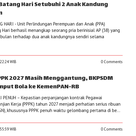
 Batang Hari Setubuhi 2 Anak Kandung
n
 HARI - Unit Perlindungan Perempuan dan Anak (PPA)
 Hari berhasil menangkap seorang pria berinisial AP (38) yang
bulan terhadap dua anak kandungnya sendiri selama
:22:24 WIB
0 Comments
PPPK 2027 Masih Menggantung, BKPSDM
emput Bola ke KemenPAN-RB
 PENUH – Kepastian perpanjangan kontrak Pegawai
jian Kerja (PPPK) tahun 2027 menjadi perhatian serius ribuan
ASN), khususnya PPPK penuh waktu gelombang pertama di be...
:55:59 WIB
0 Comments