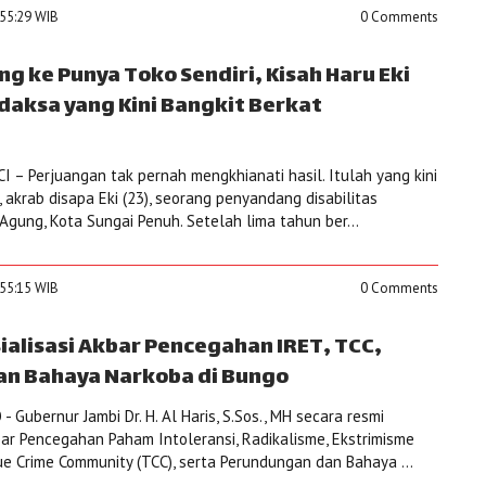
:55:29 WIB
0 Comments
ing ke Punya Toko Sendiri, Kisah Haru Eki
daksa yang Kini Bangkit Berkat
 – Perjuangan tak pernah mengkhianati hasil. Itulah yang kini
 akrab disapa Eki (23), seorang penyandang disabilitas
gung, Kota Sungai Penuh. Setelah lima tahun ber...
:55:15 WIB
0 Comments
sialisasi Akbar Pencegahan IRET, TCC,
an Bahaya Narkoba di Bungo
Gubernur Jambi Dr. H. Al Haris, S.Sos., MH secara resmi
ar Pencegahan Paham Intoleransi, Radikalisme, Ekstrimisme
ue Crime Community (TCC), serta Perundungan dan Bahaya ...