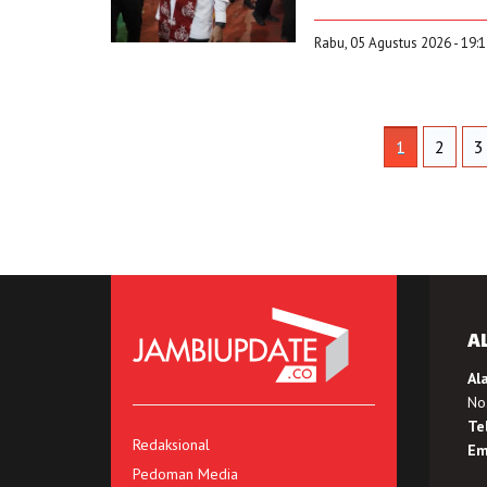
Rabu, 05 Agustus 2026 - 19:
1
2
3
A
Al
No.
Te
Redaksional
Em
Pedoman Media