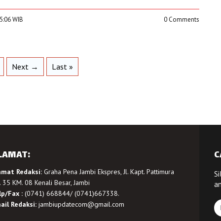
15:06 WIB
0 Comments
Next →
Last »
LAMAT:
C
amat Redaksi:
Graha Pena Jambi Ekspres, Jl. Kapt. Pattimura
Si
 35 KM. 08 Kenali Besar, Jambi
a
lp/Fax :
(0741) 668844/ (0741)667338.
ail Redaksi:
jambiupdatecom@gmail.com