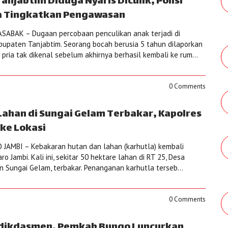
Tanjabtim Diduga Nyaris Diculik, Polisi
a Tingkatkan Pengawasan
ABAK – Dugaan percobaan penculikan anak terjadi di
upaten Tanjabtim. Seorang bocah berusia 5 tahun dilaporkan
ria tak dikenal sebelum akhirnya berhasil kembali ke rum...
0 Comments
Lahan di Sungai Gelam Terbakar, Kapolres
ke Lokasi
JAMBI – Kebakaran hutan dan lahan (karhutla) kembali
o Jambi. Kali ini, sekitar 50 hektare lahan di RT 25, Desa
 Sungai Gelam, terbakar. Penanganan karhutla terseb...
0 Comments
dikdasmen, Pemkab Bungo Luncurkan