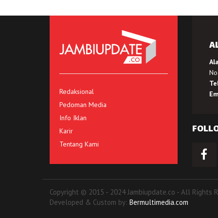
A
Al
No.
Te
Redaksional
Em
Pedoman Media
Info Iklan
FOLL
Karir
Tentang Kami
Copyright © 2015 - 2024 Jambiupdate.co - All Rights 
Developed & Custom by:
Bermultimedia.com