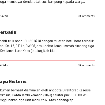
juga membayar denda adat cuci kampung kepada warg...
2:56 WIB
0 Comments
Terbalik
 mobil truk nopol BH 8026 BJ dengan muatan batu bara terbalik
ian, Km 13, RT 14, RW 06, atau dekat lampu merah simpang tiga
Kec Jambi Luar Kota (Jaluko), Kab Mu...
:46 WIB
0 Comments
Kayu Histeris
okumen berhasil diamankan oleh anggota Direktorat Reserse
krimsus) Polda Jambi kemarin (18/4) sekitar pukul 05.00 WIB,
nggunakan tiga unit mobil truk. Atas penangkap...