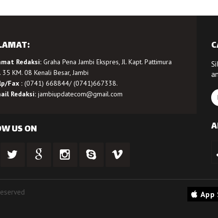
LAMAT:
C
amat Redaksi:
Graha Pena Jambi Ekspres, Jl. Kapt. Pattimura
Si
 35 KM. 08 Kenali Besar, Jambi
a
lp/Fax :
(0741) 668844/ (0741)667338.
ail Redaksi:
jambiupdatecom@gmail.com
A
OW US ON
Reserved
App 