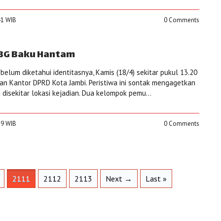
:41 WIB
0 Comments
BG Baku Hantam
elum diketahui identitasnya, Kamis (18/4) sekitar pukul 13.20
an Kantor DPRD Kota Jambi. Peristiwa ini sontak mengagetkan
disekitar lokasi kejadian. Dua kelompok pemu...
:39 WIB
0 Comments
2111
2112
2113
Next →
Last »