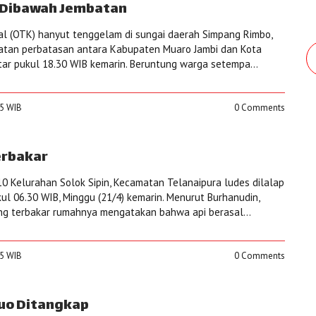
Dibawah Jembatan
nal (OTK) hanyut tenggelam di sungai daerah Simpang Rimbo,
atan perbatasan antara Kabupaten Muaro Jambi dan Kota
itar pukul 18.30 WIB kemarin. Beruntung warga setempa...
45 WIB
0 Comments
rbakar
10 Kelurahan Solok Sipin, Kecamatan Telanaipura ludes dilalap
kul 06.30 WIB, Minggu (21/4) kemarin. Menurut Burhanudin,
ng terbakar rumahnya mengatakan bahwa api berasal...
55 WIB
0 Comments
uo Ditangkap