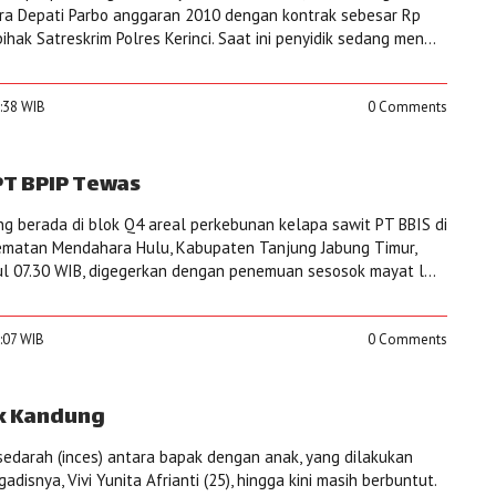
a Depati Parbo anggaran 2010 dengan kontrak sebesar Rp
ihak Satreskrim Polres Kerinci. Saat ini penyidik sedang men...
9:38 WIB
0 Comments
PT BPIP Tewas
 berada di blok Q4 areal perkebunan kelapa sawit PT BBIS di
matan Mendahara Hulu, Kabupaten Tanjung Jabung Timur,
kul 07.30 WIB, digegerkan dengan penemuan sesosok mayat l...
7:07 WIB
0 Comments
k Kandung
darah (inces) antara bapak dengan anak, yang dilakukan
disnya, Vivi Yunita Afrianti (25), hingga kini masih berbuntut.