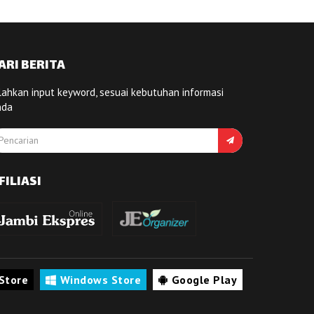
ARI BERITA
lahkan input keyword, sesuai kebutuhan informasi
nda
FILIASI
Store
Windows Store
Google Play