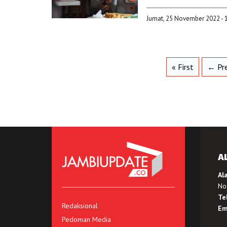
Jumat, 25 November 2022 - 
« First
← Pre
A
Al
No.
Te
Redaksional
Em
Pedoman Media