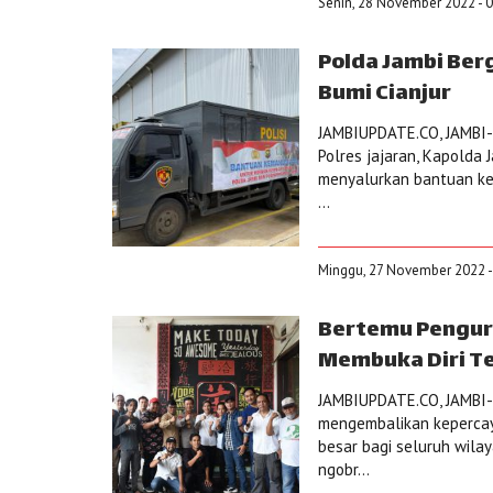
Senin, 28 November 2022 - 0
Polda Jambi Ber
Bumi Cianjur
JAMBIUPDATE.CO, JAMBI-
Polres jajaran, Kapolda 
menyalurkan bantuan kem
...
Minggu, 27 November 2022 -
Bertemu Penguru
Membuka Diri T
JAMBIUPDATE.CO, JAMBI-K
mengembalikan kepercay
besar bagi seluruh wilay
ngobr...