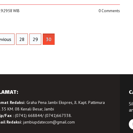
19:29:58 WIB
0 Comments
vious
28
29
30
LAMAT:
C
amat Redaksi:
Graha Pena Jambi Ekspres, Jl. Kapt. Pattimura
Si
 35 KM. 08 Kenali Besar, Jambi
a
lp/Fax :
(0741) 668844/ (0741)667338.
ail Redaksi:
jambiupdatecom@gmail.com