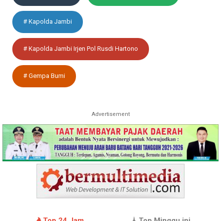
# Kapolda Jambi
# Kapolda Jambi Irjen Pol Rusdi Hartono
# Gempa Bumi
Advertisement
Top 24 Jam
Top Minggu ini