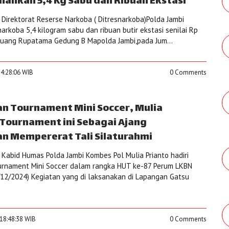
nahkan 5,4 Kg Sabu dan Ribuan Ekstasi
Direktorat Reserse Narkoba ( Ditresnarkoba)Polda Jambi
rkoba 5,4 kilogram sabu dan ribuan butir ekstasi senilai Rp
i ruang Rupatama Gedung B Mapolda Jambi,pada Jum...
14:28:06 WIB
0 Comments
n Tournament Mini Soccer, Mulia
 Tournament ini Sebagai Ajang
n Mempererat Tali Silaturahmi
Kabid Humas Polda Jambi Kombes Pol Mulia Prianto hadiri
rnament Mini Soccer dalam rangka HUT ke-87 Perum LKBN
/12/2024) Kegiatan yang di laksanakan di Lapangan Gatsu
18:48:38 WIB
0 Comments