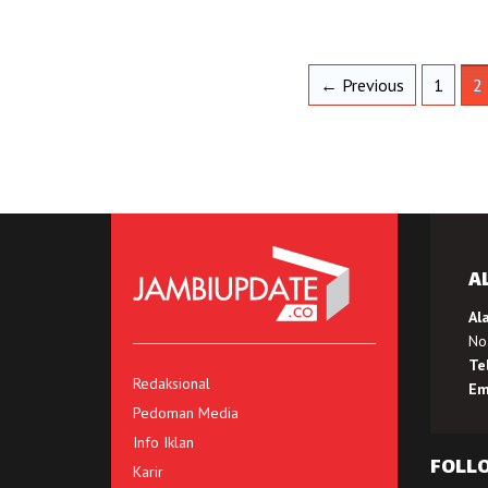
← Previous
1
2
A
Al
No.
Te
Redaksional
Em
Pedoman Media
Info Iklan
FOLL
Karir