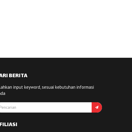
ARI BERITA
lahkan input keyword, sesuai kebutuhan informasi
nda
FILIASI