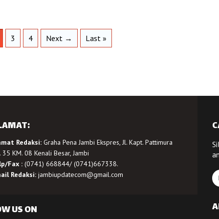
3
4
Next →
Last »
LAMAT:
C
amat Redaksi:
Graha Pena Jambi Ekspres, Jl. Kapt. Pattimura
Si
 35 KM. 08 Kenali Besar, Jambi
a
lp/Fax :
(0741) 668844/ (0741)667338.
ail Redaksi:
jambiupdatecom@gmail.com
A
OW US ON