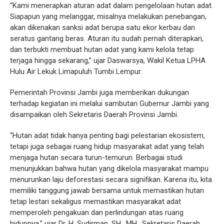
“Kami menerapkan aturan adat dalam pengelolaan hutan adat.
Siapapun yang melanggar, misalnya melakukan penebangan,
akan dikenakan sanksi adat berupa satu ekor kerbau dan
seratus gantang beras. Aturan itu sudah pernah diterapkan,
dan terbukti membuat hutan adat yang kami kelola tetap
terjaga hingga sekarang,” ujar Daswarsya, Wakil Ketua LPHA
Hulu Air Lekuk Limapuluh Tumbi Lempur.
Pemerintah Provinsi Jambi juga memberikan dukungan
terhadap kegiatan ini melalui sambutan Gubernur Jambi yang
disampaikan oleh Sekretaris Daerah Provinsi Jambi.
“Hutan adat tidak hanya penting bagi pelestarian ekosistem,
tetapi juga sebagai ruang hidup masyarakat adat yang telah
menjaga hutan secara turun-temurun. Berbagai studi
menunjukkan bahwa hutan yang dikelola masyarakat mampu
menurunkan laju deforestasi secara signifikan. Karena itu, kita
memiliki tanggung jawab bersama untuk memastikan hutan
tetap lestari sekaligus memastikan masyarakat adat
memperoleh pengakuan dan perlindungan atas ruang
hidupnya,” ujar Dr. H. Sudirman, SH., MH., Sekretaris Daerah