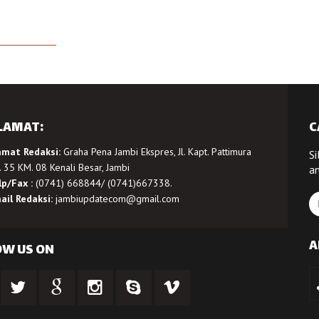
LAMAT:
C
amat Redaksi:
Graha Pena Jambi Ekspres, Jl. Kapt. Pattimura
Si
 35 KM. 08 Kenali Besar, Jambi
a
lp/Fax :
(0741) 668844/ (0741)667338.
ail Redaksi:
jambiupdatecom@gmail.com
A
OW US ON