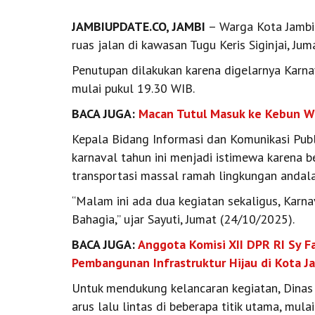
JAMBIUPDATE.CO, JAMBI
– Warga Kota Jambi
ruas jalan di kawasan Tugu Keris Siginjai, Jum
Penutupan dilakukan karena digelarnya Karn
mulai pukul 19.30 WIB.
BACA JUGA:
Macan Tutul Masuk ke Kebun W
Kepala Bidang Informasi dan Komunikasi Publ
karnaval tahun ini menjadi istimewa karena b
transportasi massal ramah lingkungan andal
“Malam ini ada dua kegiatan sekaligus, Karna
Bahagia,” ujar Sayuti, Jumat (24/10/2025).
BACA JUGA:
Anggota Komisi XII DPR RI Sy F
Pembangunan Infrastruktur Hijau di Kota J
Untuk mendukung kelancaran kegiatan, Dina
arus lalu lintas di beberapa titik utama, mula