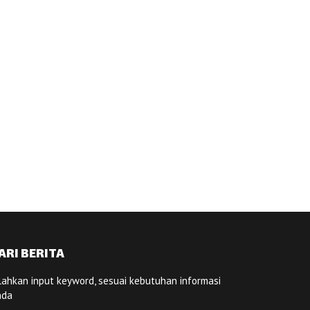
ARI BERITA
lahkan input keyword, sesuai kebutuhan informasi
nda