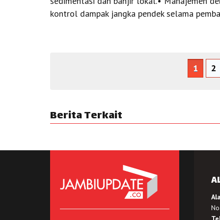
sedimentasi dan banjir lokal.• Manajemen de
kontrol dampak jangka pendek selama pemba
1
2
Berita Terkait
A
Al
No.
Te