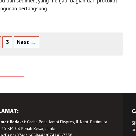
bu dan sedimen, yang menjadi bagian dari protokol
ngunan berlangsung.
3
Next →
LAMAT:
C
amat Redaksi:
Graha Pena Jambi Ekspres, Jl. Kapt. Pattimura
Si
 35 KM. 08 Kenali Besar, Jambi
a
lp/Fax :
(0741) 668844/ (0741)667338.