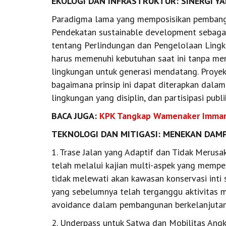
EKOLOGI DAN INFRASTRUKTUR: SINERGI Y
Paradigma lama yang memposisikan pembangu
Pendekatan sustainable development sebag
tentang Perlindungan dan Pengelolaan Lin
harus memenuhi kebutuhan saat ini tanpa me
lingkungan untuk generasi mendatang. Proyek
bagaimana prinsip ini dapat diterapkan dalam 
lingkungan yang disiplin, dan partisipasi publi
BACA JUGA:
KPK Tangkap Wamenaker Imman
TEKNOLOGI DAN MITIGASI: MENEKAN DAM
1. Trase Jalan yang Adaptif dan Tidak Merusak
telah melalui kajian multi-aspek yang memperh
tidak melewati akan kawasan konservasi inti
yang sebelumnya telah terganggu aktivitas ma
avoidance dalam pembangunan berkelanjutan
2. Underpass untuk Satwa dan Mobilitas Angk