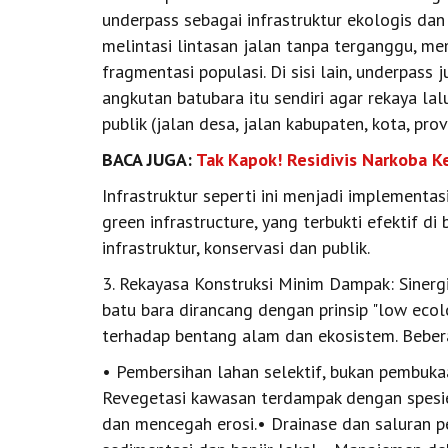
underpass sebagai infrastruktur ekologis da
melintasi lintasan jalan tanpa terganggu, m
fragmentasi populasi. Di sisi lain, underpass
angkutan batubara itu sendiri agar rekaya lal
publik (jalan desa, jalan kabupaten, kota, pro
BACA JUGA:
Tak Kapok! Residivis Narkoba K
Infrastruktur seperti ini menjadi implementa
green infrastructure, yang terbukti efektif 
infrastruktur, konservasi dan publik.
3. Rekayasa Konstruksi Minim Dampak: Sinergi
batu bara dirancang dengan prinsip "low ecol
terhadap bentang alam dan ekosistem. Bebera
• Pembersihan lahan selektif, bukan pembuka
Revegetasi kawasan terdampak dengan spesies
dan mencegah erosi.• Drainase dan saluran p