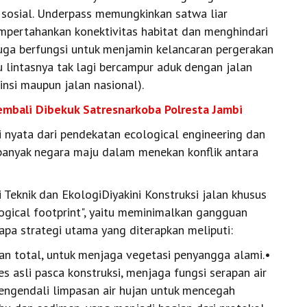
n sosial. Underpass memungkinkan satwa liar
empertahankan konektivitas habitat dan menghindari
 juga berfungsi untuk menjamin kelancaran pergerakan
u lintasnya tak lagi bercampur aduk dengan jalan
vinsi maupun jalan nasional).
embali Dibekuk Satresnarkoba Polresta Jambi
si nyata dari pendekatan ecological engineering dan
di banyak negara maju dalam menekan konflik antara
 Teknik dan EkologiDiyakini Konstruksi jalan khusus
ogical footprint", yaitu meminimalkan gangguan
pa strategi utama yang diterapkan meliputi:
an total, untuk menjaga vegetasi penyangga alami.•
 asli pasca konstruksi, menjaga fungsi serapan air
engendali limpasan air hujan untuk mencegah