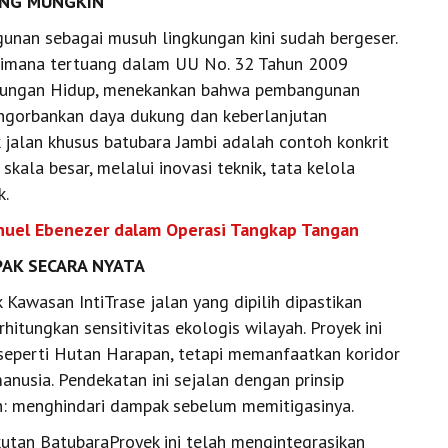
ANG MUNGKIN
nan sebagai musuh lingkungan kini sudah bergeser.
aimana tertuang dalam UU No. 32 Tahun 2009
gkungan Hidup, menekankan bahwa pembangunan
ngorbankan daya dukung dan keberlanjutan
 jalan khusus batubara Jambi adalah contoh konkrit
skala besar, melalui inovasi teknik, tata kelola
k.
uel Ebenezer dalam Operasi Tangkap Tangan
PAK SECARA NYATA
 Kawasan IntiTrase jalan yang dipilih dipastikan
itungkan sensitivitas ekologis wilayah. Proyek ini
 seperti Hutan Harapan, tetapi memanfaatkan koridor
nusia. Pendekatan ini sejalan dengan prinsip
: menghindari dampak sebelum memitigasinya.
utan BatubaraProyek ini telah mengintegrasikan