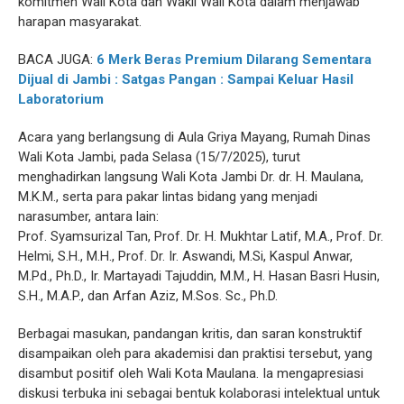
komitmen Wali Kota dan Wakil Wali Kota dalam menjawab
harapan masyarakat.
BACA JUGA:
6 Merk Beras Premium Dilarang Sementara
Dijual di Jambi : Satgas Pangan : Sampai Keluar Hasil
Laboratorium
Acara yang berlangsung di Aula Griya Mayang, Rumah Dinas
Wali Kota Jambi, pada Selasa (15/7/2025), turut
menghadirkan langsung Wali Kota Jambi Dr. dr. H. Maulana,
M.K.M., serta para pakar lintas bidang yang menjadi
narasumber, antara lain:
Prof. Syamsurizal Tan, Prof. Dr. H. Mukhtar Latif, M.A., Prof. Dr.
Helmi, S.H., M.H., Prof. Dr. Ir. Aswandi, M.Si, Kaspul Anwar,
M.Pd., Ph.D., Ir. Martayadi Tajuddin, M.M., H. Hasan Basri Husin,
S.H., M.A.P., dan Arfan Aziz, M.Sos. Sc., Ph.D.
Berbagai masukan, pandangan kritis, dan saran konstruktif
disampaikan oleh para akademisi dan praktisi tersebut, yang
disambut positif oleh Wali Kota Maulana. Ia mengapresiasi
diskusi terbuka ini sebagai bentuk kolaborasi intelektual untuk