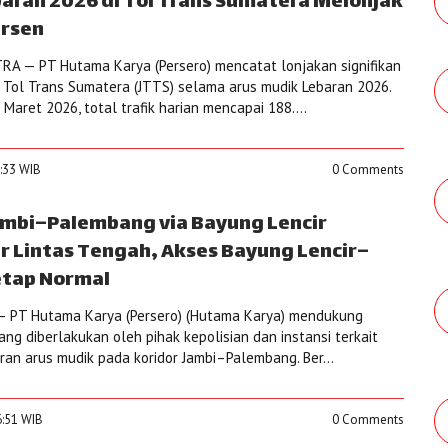
baran 2026 di Tol Trans Sumatera Melonjak
ersen
A — PT Hutama Karya (Persero) mencatat lonjakan signifikan
an Tol Trans Sumatera (JTTS) selama arus mudik Lebaran 2026.
Maret 2026, total trafik harian mencapai 188....
3:33 WIB
0 Comments
ambi–Palembang via Bayung Lencir
ur Lintas Tengah, Akses Bayung Lencir–
etap Normal
– PT Hutama Karya (Persero) (Hutama Karya) mendukung
ang diberlakukan oleh pihak kepolisian dan instansi terkait
n arus mudik pada koridor Jambi–Palembang. Ber...
6:51 WIB
0 Comments