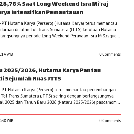
 28,78% Saat Long Weekend Isra Mi’raj
arya Intensifkan Pemantauan
- PT Hutama Karya (Persero) (Hutama Karya) terus memantau
daraan di Jalan Tol Trans Sumatera (JTTS) kelolaan Hutama
rlangsungnya periode Long Weekend Perayaan Isra Mi&rsquo...
31:14 WIB
0 Comments
ru 2025/2026, Hutama Karya Pantau
di Sejumlah Ruas JTTS
- PT Hutama Karya (Persero) terus memantau perkembangan
an Tol Trans Sumatera (JTTS) seiring dengan berlangsungnya
atal 2025 dan Tahun Baru 2026 (Nataru 2025/2026) pascamom...
50:30 WIB
0 Comments