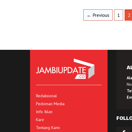
← Previous
1
2
A
Al
No.
Te
Redaksional
Em
Pedoman Media
Info Iklan
FOLL
Karir
Tentang Kami