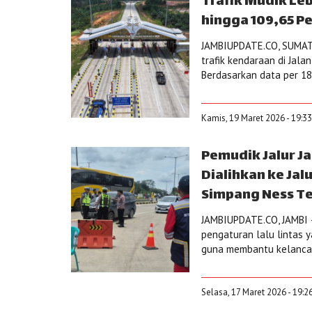
Trafik Mudik Le
hingga 109,65 P
JAMBIUPDATE.CO, SUMATR
trafik kendaraan di Jal
Berdasarkan data per 18 
Kamis, 19 Maret 2026 - 19:3
Pemudik Jalur J
Dialihkan ke Jal
Simpang Ness T
JAMBIUPDATE.CO, JAMBI 
pengaturan lalu lintas y
guna membantu kelancara
Selasa, 17 Maret 2026 - 19:2