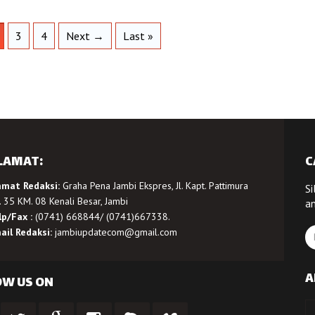
3
4
Next →
Last »
LAMAT:
C
amat Redaksi:
Graha Pena Jambi Ekspres, Jl. Kapt. Pattimura
Si
 35 KM. 08 Kenali Besar, Jambi
a
lp/Fax :
(0741) 668844/ (0741)667338.
ail Redaksi:
jambiupdatecom@gmail.com
A
OW US ON