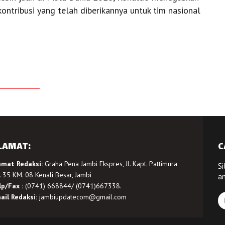
ontribusi yang telah diberikannya untuk tim nasional
LAMAT:
C
amat Redaksi:
Graha Pena Jambi Ekspres, Jl. Kapt. Pattimura
Si
 35 KM. 08 Kenali Besar, Jambi
a
lp/Fax :
(0741) 668844/ (0741)667338.
ail Redaksi:
jambiupdatecom@gmail.com