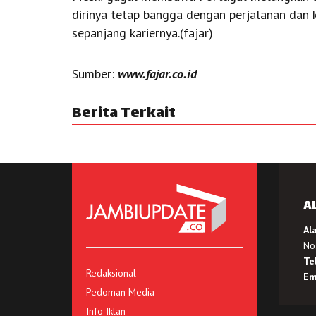
dirinya tetap bangga dengan perjalanan dan k
sepanjang kariernya.(fajar)
Sumber:
www.fajar.co.id
Berita Terkait
A
Al
No.
Te
Redaksional
Em
Pedoman Media
Info Iklan