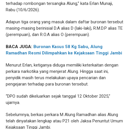
terhadap rombongan tersangka Alung,” kata Erlan Munaji,
Rabu (10/6/2026).
Adapun tiga orang yang masuk dalam daftar buronan tersebut
masing-masing berinisial D.A alias D (laki-laki), R.M.D.P alias TE
(perempuan), dan R.O.A alias O (perempuan).
BACA JUGA:
Buronan Kasus 58 Kg Sabu, Alung
Ramadhan Resmi Dilimpahkan ke Kejaksaan Tinggi Jambi
Menurut Erlan, ketiganya diduga memiliki keterkaitan dengan
perkara narkotika yang menjerat Alung. Hingga saat ini,
penyidik masih terus melakukan upaya pencarian dan
pengejaran terhadap para buronan tersebut.
“DPO sudah dikeluarkan sejak tanggal 12 Oktober 2025,”
ujarnya.
Sebelumnya, berkas perkara M Alung Ramadhan alias Alung
telah dinyatakan lengkap atau P21 oleh Jaksa Penuntut Umum
Kejaksaan Tinggi Jambi.