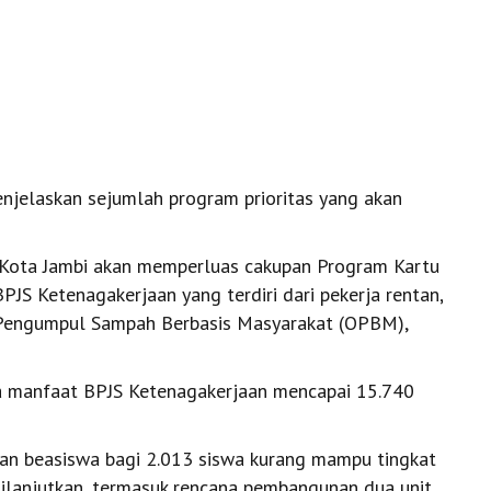
njelaskan sejumlah program prioritas yang akan
h Kota Jambi akan memperluas cakupan Program Kartu
JS Ketenagakerjaan yang terdiri dari pekerja rentan,
r Pengumpul Sampah Berbasis Masyarakat (OPBM),
a manfaat BPJS Ketenagakerjaan mencapai 15.740
kan beasiswa bagi 2.013 siswa kurang mampu tingkat
 dilanjutkan, termasuk rencana pembangunan dua unit