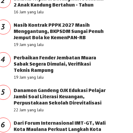
2
2 Anak Kandung Bertahun - Tahun
16 Jam yang lalu
Nasib Kontrak PPPK 2027 Masih
3
Menggantung, BKPSDM Sungai Penuh
Jemput Bola ke KemenPAN-RB
19 Jam yang lalu
Perbaikan Fender Jembatan Muara
4
Sabak Segera Dimulai, Verifikasi
Teknis Rampung
19 Jam yang lalu
Danamon Gandeng OJK Edukasi Pelajar
5
Jambi Soal Literasi Keuangan,
Perpustakaan Sekolah Direvitalisasi
22 Jam yang lalu
Dari Forum Internasional IMT-GT, Wali
6
Kota Maulana Perkuat Langkah Kota