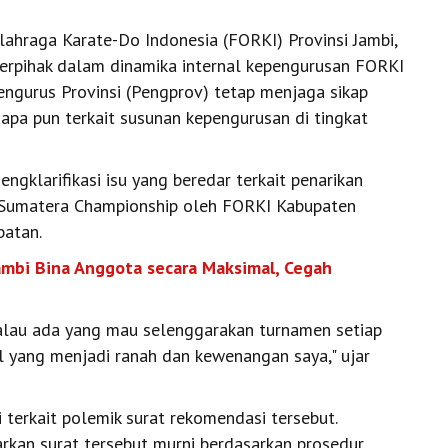
ahraga Karate-Do Indonesia (FORKI) Provinsi Jambi,
berpihak dalam dinamika internal kepengurusan FORKI
engurus Provinsi (Pengprov) tetap menjaga sikap
 apa pun terkait susunan kepengurusan di tingkat
ngklarifikasi isu yang beredar terkait penarikan
i Sumatera Championship oleh FORKI Kabupaten
batan.
ambi Bina Anggota secara Maksimal, Cegah
Kalau ada yang mau selenggarakan turnamen setiap
al yang menjadi ranah dan kewenangan saya," ujar
 terkait polemik surat rekomendasi tersebut.
kan surat tersebut murni berdasarkan prosedur