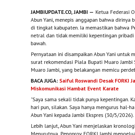
JAMBIUPDATE.CO, JAMBI —
Ketua Federasi Ol
Abun Yani, menepis anggapan bahwa dirinya 
di tingkat kabupaten. Ia memastikan bahwa P
netral dan tidak memiliki kepentingan pribadi
bawah.
Pernyataan ini disampaikan Abun Yani untuk me
surat rekomendasi Piala Bupati Muaro Jamb
Muaro Jambi, yang belakangan memicu perde
BACA JUGA:
Saiful Roswandi Desak FORKI J
Miskomunikasi Hambat Event Karate
"Saya sama sekali tidak punya kepentingan. 
hari pun, silakan. Saya hanya mengurus hal-h
Abun Yani kepada Jambi Ekspres (30/5/2026).
Lebih lanjut, Abun Yani menjelaskan kronologi
Menurutnya, Pengprov FORKI Jambi mengeluar