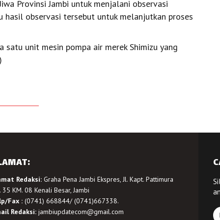
Jiwa Provinsi Jambi untuk menjalani observasi
 hasil observasi tersebut untuk melanjutkan proses
a satu unit mesin pompa air merek Shimizu yang
)
LAMAT:
C
amat Redaksi:
Graha Pena Jambi Ekspres, Jl. Kapt. Pattimura
Si
 35 KM. 08 Kenali Besar, Jambi
a
lp/Fax :
(0741) 668844/ (0741)667338.
ail Redaksi:
jambiupdatecom@gmail.com