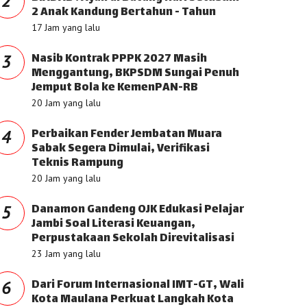
2
2 Anak Kandung Bertahun - Tahun
17 Jam yang lalu
Nasib Kontrak PPPK 2027 Masih
3
Menggantung, BKPSDM Sungai Penuh
Jemput Bola ke KemenPAN-RB
20 Jam yang lalu
Perbaikan Fender Jembatan Muara
4
Sabak Segera Dimulai, Verifikasi
Teknis Rampung
20 Jam yang lalu
Danamon Gandeng OJK Edukasi Pelajar
5
Jambi Soal Literasi Keuangan,
Perpustakaan Sekolah Direvitalisasi
23 Jam yang lalu
Dari Forum Internasional IMT-GT, Wali
6
Kota Maulana Perkuat Langkah Kota