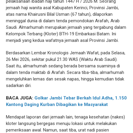
pelaksanaan ibadah haji tahun 1447 H / 2026 M. Seorang
jemaah haji wanita asal Kabupaten Kerinci, Provinsi Jambi,
atas nama Khairusni Bilal Usman (67 tahun), dilaporkan
meninggal dunia di dalam tenda pemondokan Arafah, Arab
Saudi. Almarhumah merupakan jemaah yang tergabung dalam
Kelompok Terbang (Kloter) BTH-19 Embarkasi Batam. Ini
menjadi yang kedua wafatnya jemaah asal Provinsi Jambi.
Berdasarkan Lembar Kronologis Jemaah Wafat, pada Selasa,
26 Mei 2026, sekitar pukul 21.30 WAS (Waktu Arab Saudi).
Saat itu, almarhumah sedang berada bersama suaminya di
dalam tenda maktab di Arafah. Secara tiba-tiba, almarhumah
mengeluhkan lemas dan sesak napas, hingga kemudian tidak
sadarkan diri.
BACA JUGA:
Golkar Jambi Tebar Berkah Idul Adha, 1.150
Kantong Daging Kurban Dibagikan ke Masyarakat
Mendapat laporan dari jemaah lain, tenaga kesehatan (nakes)
kloter langsung bergegas menuju lokasi untuk melakukan
pemeriksaan awal. Namun, saat tiba, urat nadi pasien