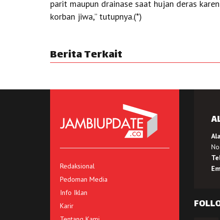
parit maupun drainase saat hujan deras kare
korban jiwa,” tutupnya.(*)
Berita Terkait
A
Al
No.
Te
Redaksional
Em
Pedoman Media
Info Iklan
FOLL
Karir
Tentang Kami