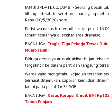
JAMBIUPDATE.CO, JAMBI - Seorang bocah laki-
hilang setelah terseret arus parit yang melu
Rabu (20/5/2026) sore.
Peristiwa nahas itu terjadi sekitar pukul 16
teman-temannya di sekitar area drainase.
BACA JUGA:
Tragis, Tiga Pekerja Tewas Did
Muaro Jambi
Diduga derasnya arus air akibat hujan leba
tergelincir ke dalam parit dan langsung terse
Warga yang mengetahui kejadian tersebut se
berhasil ditemukan. Laporan kemudian diteri
Jambi pada pukul 16.35 WIB.
BACA JUGA:
Kasus Korupsi Kredit BNI Rp10
Tahun Penjara