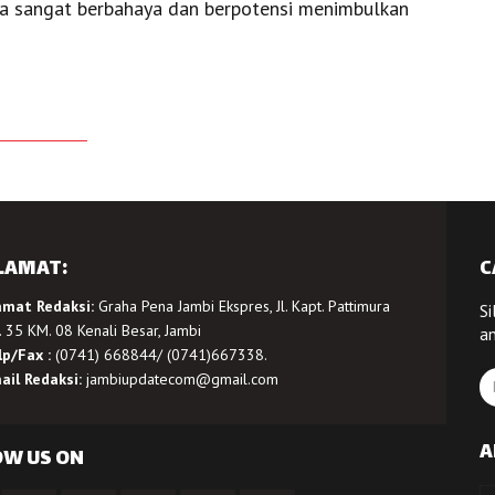
na sangat berbahaya dan berpotensi menimbulkan
LAMAT:
C
amat Redaksi:
Graha Pena Jambi Ekspres, Jl. Kapt. Pattimura
Si
 35 KM. 08 Kenali Besar, Jambi
a
lp/Fax :
(0741) 668844/ (0741)667338.
ail Redaksi:
jambiupdatecom@gmail.com
A
OW US ON