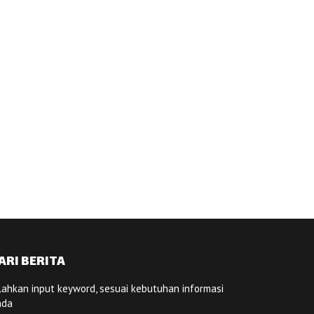
ARI BERITA
lahkan input keyword, sesuai kebutuhan informasi
nda