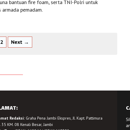
una bantuan fire foam, serta TNI-Polri untuk
as armada pemadam.
2
Next →
LAMAT:
C
amat Redaksi:
Graha Pena Jambi Ekspres, Jl. Kapt. Pattimura
Si
 35 KM. 08 Kenali Besar, Jambi
a