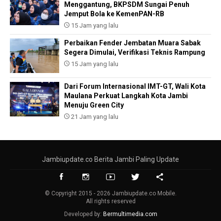
Menggantung, BKPSDM Sungai Penuh
Jemput Bola ke KemenPAN-RB
15 Jam yang lalu
Perbaikan Fender Jembatan Muara Sabak
Segera Dimulai, Verifikasi Teknis Rampung
15 Jam yang lalu
Dari Forum Internasional IMT-GT, Wali Kota
Maulana Perkuat Langkah Kota Jambi
Menuju Green City
21 Jam yang lalu
Jambiupdate.co Berita Jambi Paling Update
© Copyright 2015 - 2026 Jambiupdate.co Mobile.
All rights reserved
Developed by:
Bermultimedia.com