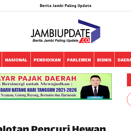
Berita Jambi Paling Update
NASIONAL
PENDIDIKAN
PARLEMEN
BISNIS
DAER
plotan Pencuri Hewan