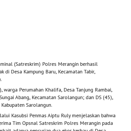
inal (Satreskrim) Polres Merangin berhasil
ak di Desa Kampung Baru, Kecamatan Tabir,
.
), warga Perumahan Khalifa, Desa Tanjung Rambai,
Sungai Abang, Kecamatan Sarolangun; dan DS (45),
 Kabupaten Sarolangun.
lalui Kasubsi Penmas Aiptu Ruly menjelaskan bahwa
erima Tim Opsnal Satreskrim Polres Merangin pada
erkait adanya pencurian dua ekor kerbau di Desa