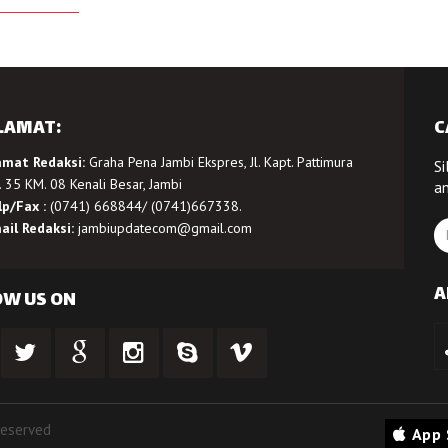
LAMAT:
C
amat Redaksi:
Graha Pena Jambi Ekspres, Jl. Kapt. Pattimura
Si
 35 KM. 08 Kenali Besar, Jambi
a
lp/Fax :
(0741) 668844/ (0741)667338.
ail Redaksi:
jambiupdatecom@gmail.com
A
OW US ON
Reserved
App 