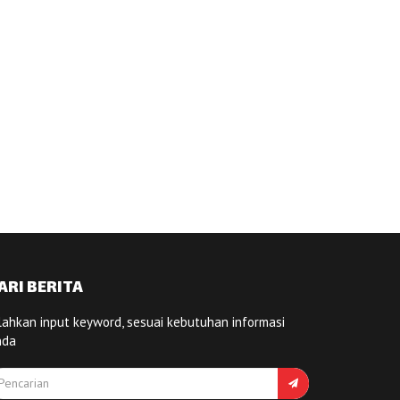
ARI BERITA
lahkan input keyword, sesuai kebutuhan informasi
nda