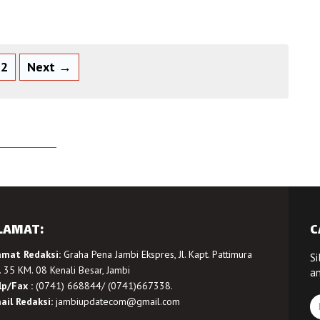
2
Next →
LAMAT:
C
amat Redaksi:
Graha Pena Jambi Ekspres, Jl. Kapt. Pattimura
Si
 35 KM. 08 Kenali Besar, Jambi
a
lp/Fax :
(0741) 668844/ (0741)667338.
ail Redaksi:
jambiupdatecom@gmail.com