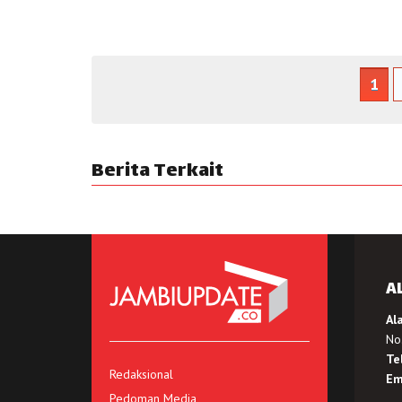
1
Berita Terkait
A
Al
No.
Te
Redaksional
Em
Pedoman Media