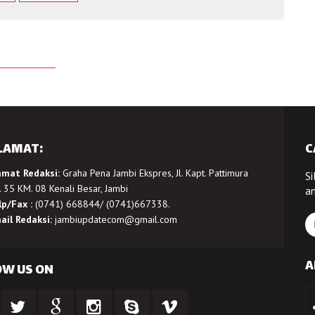
LAMAT:
C
amat Redaksi:
Graha Pena Jambi Ekspres, Jl. Kapt. Pattimura
Si
 35 KM. 08 Kenali Besar, Jambi
a
lp/Fax :
(0741) 668844/ (0741)667338.
ail Redaksi:
jambiupdatecom@gmail.com
A
OW US ON