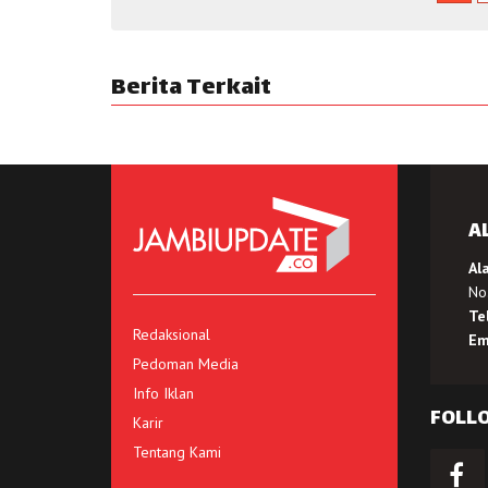
Berita Terkait
A
Al
No.
Te
Redaksional
Em
Pedoman Media
Info Iklan
FOLL
Karir
Tentang Kami