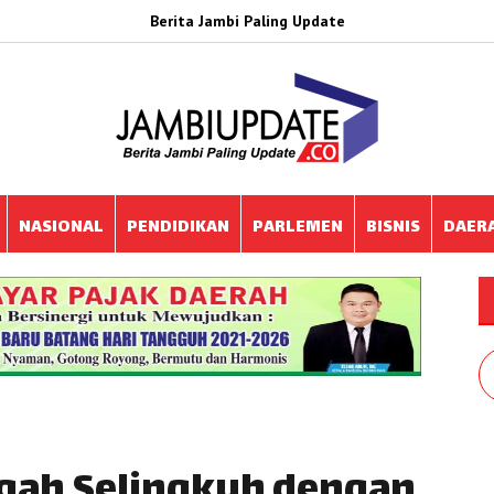
Berita Jambi Paling Update
NASIONAL
PENDIDIKAN
PARLEMEN
BISNIS
DAER
qah Selingkuh dengan