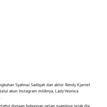
ngkuhan Syahnaz Sadiqah dan aktor Rendy Kjarnet
lalui akun Instagram miliknya, Lady Veonica
.
etahui dugaan hubungan gelap suaminya sejak dia