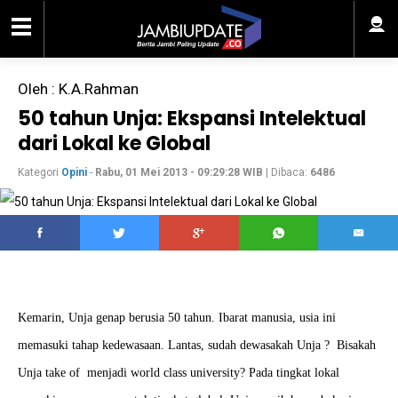
Oleh : K.A.Rahman
50 tahun Unja: Ekspansi Intelektual
dari Lokal ke Global
Kategori
Opini
-
Rabu, 01 Mei 2013 - 09:29:28 WIB
| Dibaca:
6486
Kemarin, Unja genap berusia 50 tahun. Ibarat manusia, usia ini
memasuki tahap kedewasaan. Lantas, sudah dewasakah Unja ? Bisakah
Unja take of menjadi world class university? Pada tingkat lokal