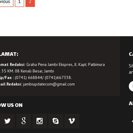
vious
1
2
LAMAT:
C
amat Redaksi:
Graha Pena Jambi Ekspres, Jl. Kapt. Pattimura
Si
 35 KM. 08 Kenali Besar, Jambi
a
lp/Fax :
(0741) 668844/ (0741)667338.
ail Redaksi:
jambiupdatecom@gmail.com
A
OW US ON