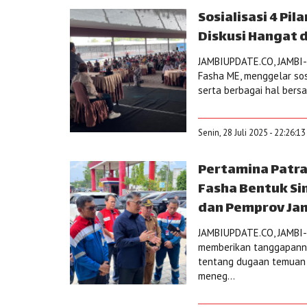
Sosialisasi 4 Pi
Diskusi Hangat
JAMBIUPDATE.CO, JAMBI-A
Fasha ME, menggelar sosia
serta berbagai hal bersa
Senin, 28 Juli 2025 - 22:26:1
Pertamina Patra
Fasha Bentuk Sin
dan Pemprov Ja
JAMBIUPDATE.CO, JAMBI-
memberikan tanggapanny
tentang dugaan temuan d
meneg...