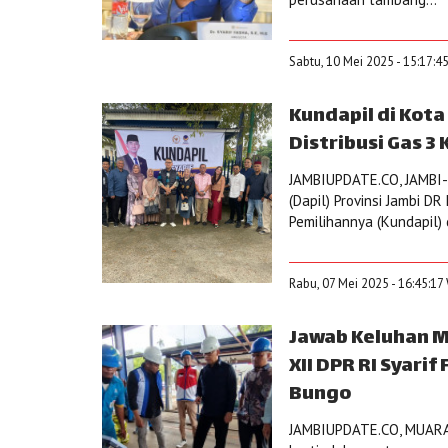
Sabtu, 10 Mei 2025 - 15:17:4
Kundapil di Kota
Distribusi Gas 3 
JAMBIUPDATE.CO, JAMBI-
(Dapil) Provinsi Jambi D
Pemilihannya (Kundapil) di
Rabu, 07 Mei 2025 - 16:45:17
Jawab Keluhan M
XII DPR RI Syari
Bungo
JAMBIUPDATE.CO, MUARAB