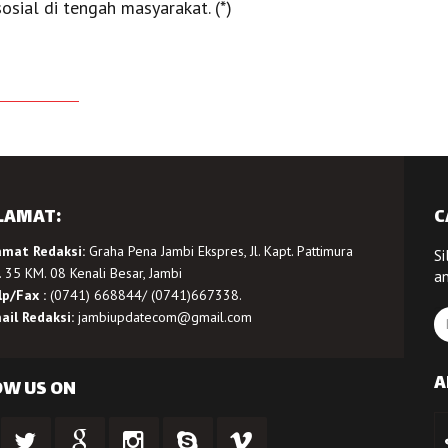
sial di tengah masyarakat. (*)
LAMAT:
C
amat Redaksi:
Graha Pena Jambi Ekspres, Jl. Kapt. Pattimura
Si
 35 KM. 08 Kenali Besar, Jambi
a
lp/Fax :
(0741) 668844/ (0741)667338.
ail Redaksi:
jambiupdatecom@gmail.com
A
OW US ON