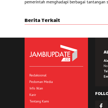
pemerintah menghadapi berbagai tantangan so
Berita Terkait
A
Al
No.
Te
Redaksional
Em
Pedoman Media
Info Iklan
FOLL
Karir
Tentang Kami