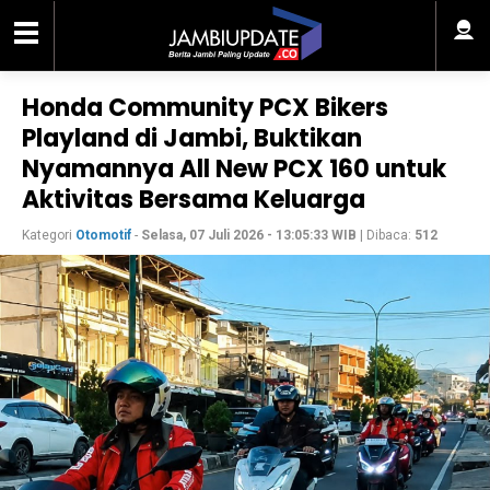
Honda Community PCX Bikers
Playland di Jambi, Buktikan
Nyamannya All New PCX 160 untuk
Aktivitas Bersama Keluarga
Kategori
Otomotif
-
Selasa, 07 Juli 2026 - 13:05:33 WIB
| Dibaca:
512