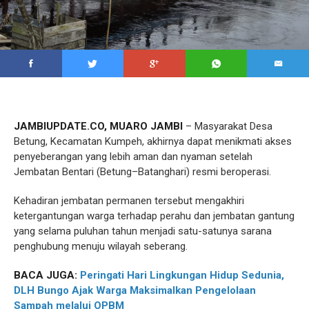
JAMBIUPDATE.CO, MUARO JAMBI
– Masyarakat Desa
Betung, Kecamatan Kumpeh, akhirnya dapat menikmati akses
penyeberangan yang lebih aman dan nyaman setelah
Jembatan Bentari (Betung–Batanghari) resmi beroperasi.
Kehadiran jembatan permanen tersebut mengakhiri
ketergantungan warga terhadap perahu dan jembatan gantung
yang selama puluhan tahun menjadi satu-satunya sarana
penghubung menuju wilayah seberang.
BACA JUGA:
Peringati Hari Lingkungan Hidup Sedunia,
DLH Bungo Ajak Warga Maksimalkan Pengelolaan
Sampah melalui OPBM