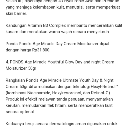
Selain itu, diperkaya dengan 4D Hyaluronic Acid dan Prebiotic
yang menjaga kelembapan kulit, menutrisi, serta memperkuat
skin barrier.
Kandungan Vitamin B3 Complex membantu mencerahkan kulit
kusam dan meratakan warna wajah secara menyeluruh.
Ponds Pond's Age Miracle Day Cream Moisturizer dijual
dengan harga Rp31.800.
4. PONDS Age Miracle Youthful Glow Day and night Cream
Moisturizer 50gr
Rangkaian Pond's Age Miracle Ultimate Youth Day & Night
Cream 50gr diformulasikan dengan teknologi Hexyl-Retinol™
(kombinasi Niacinamide, Hexylresorcinol, dan Retinol-C).
Produk ini efektif melawan tanda penuaan, menyamarkan
kerutan, memudarkan flek hitam, serta mencerahkan kulit
secara optimal.
Keduanya teruji secara dermatologis aman digunakan untuk