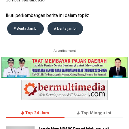
Sumber:
Kenali.co.id
Ikuti perkembangan berita ini dalam topik:
# Berita Jambi
# berita jambi
Advertisement
Top 24 Jam
Top Minggu ini
Honda New NX500 Resmi Meluncur di