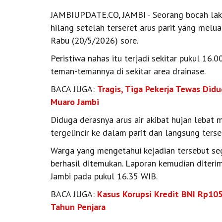
JAMBIUPDATE.CO, JAMBI - Seorang bocah laki-
hilang setelah terseret arus parit yang melu
Rabu (20/5/2026) sore.
Peristiwa nahas itu terjadi sekitar pukul 16
teman-temannya di sekitar area drainase.
BACA JUGA:
Tragis, Tiga Pekerja Tewas Did
Muaro Jambi
Diduga derasnya arus air akibat hujan leba
tergelincir ke dalam parit dan langsung terse
Warga yang mengetahui kejadian tersebut se
berhasil ditemukan. Laporan kemudian diteri
Jambi pada pukul 16.35 WIB.
BACA JUGA:
Kasus Korupsi Kredit BNI Rp10
Tahun Penjara