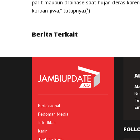
parit maupun drainase saat hujan deras kare
korban jiwa,” tutupnya.(*)
Berita Terkait
A
Al
No.
Te
Redaksional
Em
Pedoman Media
Info Iklan
FOLL
Karir
Tentang Kami