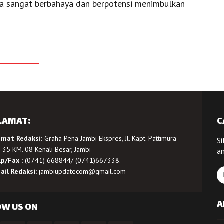
na sangat berbahaya dan berpotensi menimbulkan
LAMAT:
C
amat Redaksi:
Graha Pena Jambi Ekspres, Jl. Kapt. Pattimura
Si
 35 KM. 08 Kenali Besar, Jambi
a
lp/Fax :
(0741) 668844/ (0741)667338.
ail Redaksi:
jambiupdatecom@gmail.com
A
OW US ON