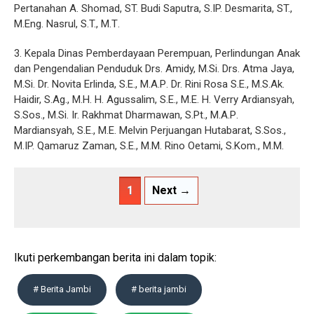
Pertanahan A. Shomad, ST. Budi Saputra, S.IP. Desmarita, ST.,
M.Eng. Nasrul, S.T., Μ.Τ.
3. Kepala Dinas Pemberdayaan Perempuan, Perlindungan Anak
dan Pengendalian Penduduk Drs. Amidy, M.Si. Drs. Atma Jaya,
M.Si. Dr. Novita Erlinda, S.E., Μ.Α.Ρ. Dr. Rini Rosa S.E., M.S.Ak.
Haidir, S.Ag., M.H. H. Agussalim, S.E., M.E. H. Verry Ardiansyah,
S.Sos., M.Si. Ir. Rakhmat Dharmawan, S.Pt., Μ.Α.Ρ.
Mardiansyah, S.E., M.E. Melvin Perjuangan Hutabarat, S.Sos.,
M.IP. Qamaruz Zaman, S.E., M.M. Rino Oetami, S.Kom., M.M.
1
Next →
Ikuti perkembangan berita ini dalam topik:
# Berita Jambi
# berita jambi