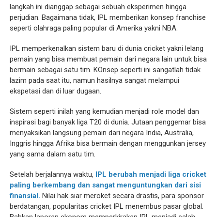
langkah ini dianggap sebagai sebuah eksperimen hingga
perjudian. Bagaimana tidak, IPL memberikan konsep franchise
seperti olahraga paling popular di Amerika yakni NBA.
IPL memperkenalkan sistem baru di dunia cricket yakni lelang
pemain yang bisa membuat pemain dari negara lain untuk bisa
bermain sebagai satu tim. KOnsep seperti ini sangatlah tidak
lazim pada saat itu, namun hasilnya sangat melampui
ekspetasi dan di luar dugaan.
Sistem seperti inilah yang kemudian menjadi role model dan
inspirasi bagi banyak liga T20 di dunia. Jutaan penggemar bisa
menyaksikan langsung pemain dari negara India, Australia,
Inggris hingga Afrika bisa bermain dengan menggunkan jersey
yang sama dalam satu tim.
Setelah berjalannya waktu,
IPL berubah menjadi liga cricket
paling berkembang dan sangat menguntungkan dari sisi
finansial.
Nilai hak siar meroket secara drastis, para sponsor
berdatangan, popularitas cricket IPL menembus pasar global.
Bahkan laporan ekonom memperkirakan IPL menjadi salah