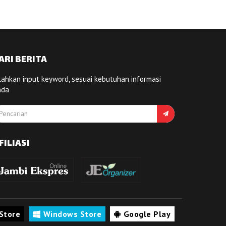
ARI BERITA
lahkan input keyword, sesuai kebutuhan informasi
nda
FILIASI
Store
Windows Store
Google Play