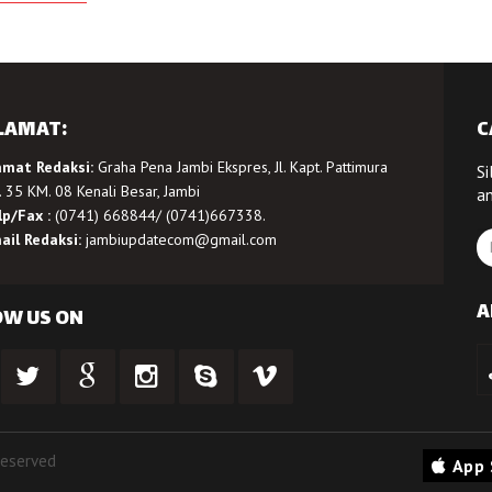
LAMAT:
C
amat Redaksi:
Graha Pena Jambi Ekspres, Jl. Kapt. Pattimura
Si
 35 KM. 08 Kenali Besar, Jambi
a
lp/Fax :
(0741) 668844/ (0741)667338.
ail Redaksi:
jambiupdatecom@gmail.com
A
OW US ON
Reserved
App 