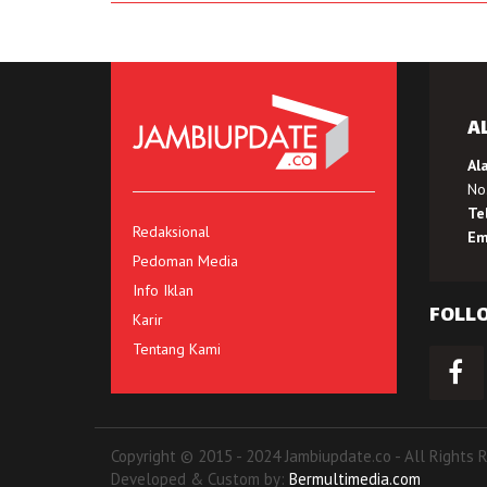
A
Al
No.
Te
Redaksional
Em
Pedoman Media
Info Iklan
FOLL
Karir
Tentang Kami
Copyright © 2015 - 2024 Jambiupdate.co - All Rights 
Developed & Custom by:
Bermultimedia.com