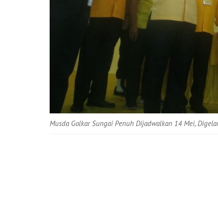
Musda Golkar Sungai Penuh Dijadwalkan 14 Mei, Digelar