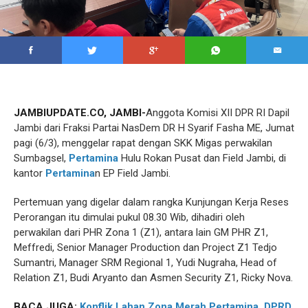
JAMBIUPDATE.CO, JAMBI-
Anggota Komisi XII DPR RI Dapil
Jambi dari Fraksi Partai NasDem DR H Syarif Fasha ME, Jumat
pagi (6/3), menggelar rapat dengan SKK Migas perwakilan
Sumbagsel,
Pertamina
Hulu Rokan Pusat dan Field Jambi, di
kantor
Pertamina
n EP Field Jambi.
Pertemuan yang digelar dalam rangka Kunjungan Kerja Reses
Perorangan itu dimulai pukul 08.30 Wib, dihadiri oleh
perwakilan dari PHR Zona 1 (Z1), antara lain GM PHR Z1,
Meffredi, Senior Manager Production dan Project Z1 Tedjo
Sumantri, Manager SRM Regional 1, Yudi Nugraha, Head of
Relation Z1, Budi Aryanto dan Asmen Security Z1, Ricky Nova.
BACA JUGA:
Konflik Lahan Zona Merah
Pertamina
, DPRD