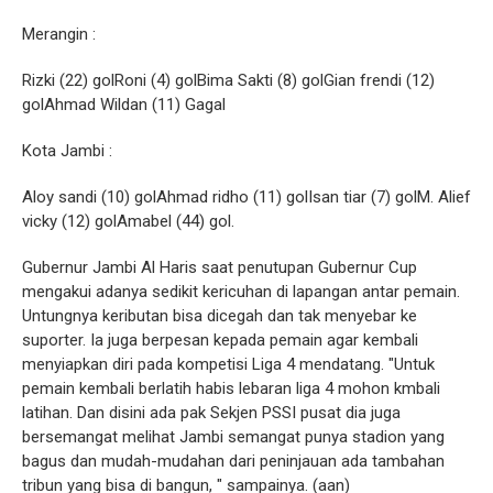
Merangin :
Rizki (22) golRoni (4) golBima Sakti (8) golGian frendi (12)
golAhmad Wildan (11) Gagal
Kota Jambi :
Aloy sandi (10) golAhmad ridho (11) golIsan tiar (7) golM. Alief
vicky (12) golAmabel (44) gol.
Gubernur Jambi Al Haris saat penutupan Gubernur Cup
mengakui adanya sedikit kericuhan di lapangan antar pemain.
Untungnya keributan bisa dicegah dan tak menyebar ke
suporter. Ia juga berpesan kepada pemain agar kembali
menyiapkan diri pada kompetisi Liga 4 mendatang. "Untuk
pemain kembali berlatih habis lebaran liga 4 mohon kmbali
latihan. Dan disini ada pak Sekjen PSSI pusat dia juga
bersemangat melihat Jambi semangat punya stadion yang
bagus dan mudah-mudahan dari peninjauan ada tambahan
tribun yang bisa di bangun, " sampainya. (aan)