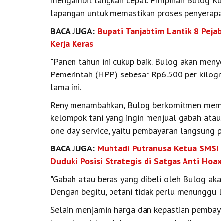
mengambil langkah cepat. Pimpinan Bulog Kua
lapangan untuk memastikan proses penyerapan
BACA JUGA:
Bupati Tanjabtim Lantik 8 Pejab
Kerja Keras
"Panen tahun ini cukup baik. Bulog akan men
Pemerintah (HPP) sebesar Rp6.500 per kilog
lama ini.
Reny menambahkan, Bulog berkomitmen membe
kelompok tani yang ingin menjual gabah ata
one day service, yaitu pembayaran langsung pa
BACA JUGA:
Muhtadi Putranusa Ketua SMSI
Duduki Posisi Strategis di Satgas Anti Hoa
"Gabah atau beras yang dibeli oleh Bulog aka
Dengan begitu, petani tidak perlu menunggu 
Selain menjamin harga dan kepastian pembay