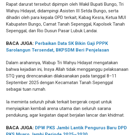
Rapat darurat tersebut dipimpin oleh Wakil Bupati Bungo, Tri
Wahyu Hidayat, didampingi Asisten III Setda Bungo, serta
dihadiri oleh para kepala OPD terkait, Kabag Kesra, Ketua MUI
Kabupaten Bungo, Camat Tanah Sepenggal, Kapolsek Tanah
Sepenggal, dan Rio Dusun Pasar Lubuk Landai.
BACA JUGA:
Perbaikan Data SK Bikin Gaji PPPK
Sarolangun Tersendat, BKPSDM Beri Penjelasan
Dalam arahannya, Wabup Tri Wahyu Hidayat mengatakan
bahwa kejadian ini, Insya Allah tidak mengganggu pelaksanaan
STQ yang direncanakan dilaksanakan pada tanggal 8–11
September 2025 dengan Kecamatan Tanah Sepenggal
sebagai tuan rumah.
Ia meminta seluruh pihak terkait bergerak cepat untuk
menyiapkan kembali arena utama dan seluruh sarana
pendukung, agar kegiatan dapat berjalan lancar dan khidmat.
BACA JUGA:
DPW PKS Jambi Lantik Pengurus Baru DPD
PKS Muaro Jambi Periode 2025–2030