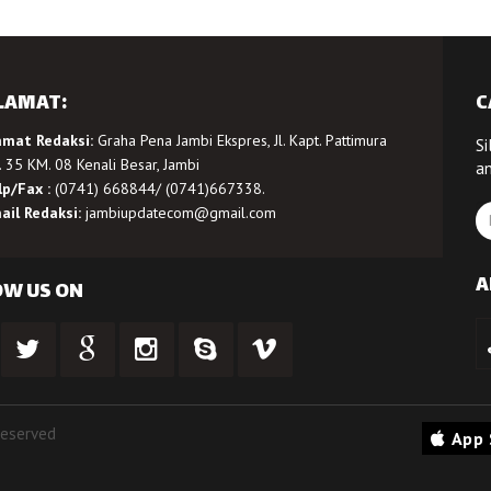
LAMAT:
C
amat Redaksi:
Graha Pena Jambi Ekspres, Jl. Kapt. Pattimura
Si
 35 KM. 08 Kenali Besar, Jambi
a
lp/Fax :
(0741) 668844/ (0741)667338.
ail Redaksi:
jambiupdatecom@gmail.com
A
OW US ON
Reserved
App 