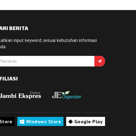
ARI BERITA
lahkan input keyword, sesuai kebutuhan informasi
nda
FILIASI
Store
Windows Store
Google Play