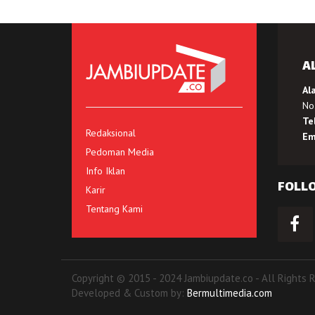
A
Al
No.
Te
Redaksional
Em
Pedoman Media
Info Iklan
FOLL
Karir
Tentang Kami
Copyright © 2015 - 2024 Jambiupdate.co - All Rights 
Developed & Custom by:
Bermultimedia.com