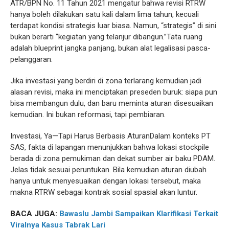
ATR/BPN No. 11 Tahun 2021 mengatur bahwa revisi RTRW
hanya boleh dilakukan satu kali dalam lima tahun, kecuali
terdapat kondisi strategis luar biasa. Namun, “strategis” di sini
bukan berarti “kegiatan yang telanjur dibangun.”Tata ruang
adalah blueprint jangka panjang, bukan alat legalisasi pasca-
pelanggaran.
Jika investasi yang berdiri di zona terlarang kemudian jadi
alasan revisi, maka ini menciptakan preseden buruk: siapa pun
bisa membangun dulu, dan baru meminta aturan disesuaikan
kemudian. Ini bukan reformasi, tapi pembiaran.
Investasi, Ya—Tapi Harus Berbasis AturanDalam konteks PT
SAS, fakta di lapangan menunjukkan bahwa lokasi stockpile
berada di zona pemukiman dan dekat sumber air baku PDAM.
Jelas tidak sesuai peruntukan. Bila kemudian aturan diubah
hanya untuk menyesuaikan dengan lokasi tersebut, maka
makna RTRW sebagai kontrak sosial spasial akan luntur.
BACA JUGA:
Bawaslu Jambi Sampaikan Klarifikasi Terkait
Viralnya Kasus Tabrak Lari