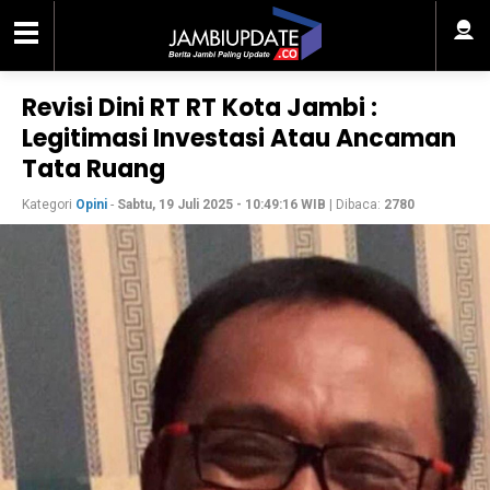
Revisi Dini RT RT Kota Jambi :
Legitimasi Investasi Atau Ancaman
Tata Ruang
Kategori
Opini
-
Sabtu, 19 Juli 2025 - 10:49:16 WIB
| Dibaca:
2780