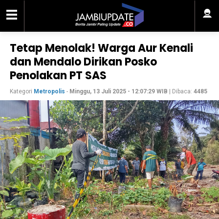
Tetap Menolak! Warga Aur Kenali
dan Mendalo Dirikan Posko
Penolakan PT SAS
Kategori
Metropolis
-
Minggu, 13 Juli 2025 - 12:07:29 WIB
| Dibaca:
4485