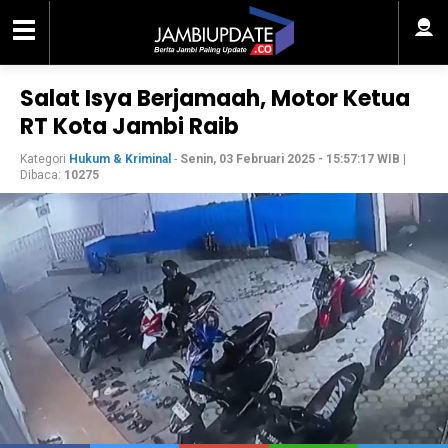
Salat Isya Berjamaah, Motor Ketua
RT Kota Jambi Raib
Kategori
Hukum & Kriminal
-
Senin, 03 Februari 2025 - 15:57:17 WIB
|
Dibaca:
10275