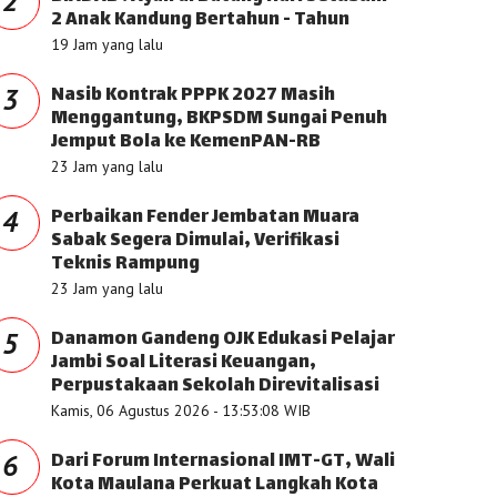
2
2 Anak Kandung Bertahun - Tahun
19 Jam yang lalu
Nasib Kontrak PPPK 2027 Masih
3
Menggantung, BKPSDM Sungai Penuh
Jemput Bola ke KemenPAN-RB
23 Jam yang lalu
Perbaikan Fender Jembatan Muara
4
Sabak Segera Dimulai, Verifikasi
Teknis Rampung
23 Jam yang lalu
Danamon Gandeng OJK Edukasi Pelajar
5
Jambi Soal Literasi Keuangan,
Perpustakaan Sekolah Direvitalisasi
Kamis, 06 Agustus 2026 - 13:53:08 WIB
Dari Forum Internasional IMT-GT, Wali
6
Kota Maulana Perkuat Langkah Kota