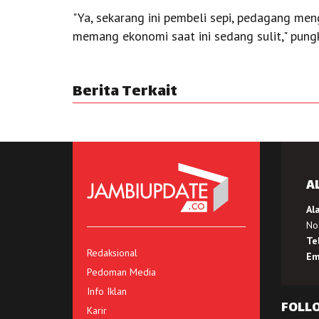
"Ya, sekarang ini pembeli sepi, pedagang men
memang ekonomi saat ini sedang sulit," pung
Berita Terkait
A
Al
No.
Te
Redaksional
Em
Pedoman Media
Info Iklan
FOLL
Karir