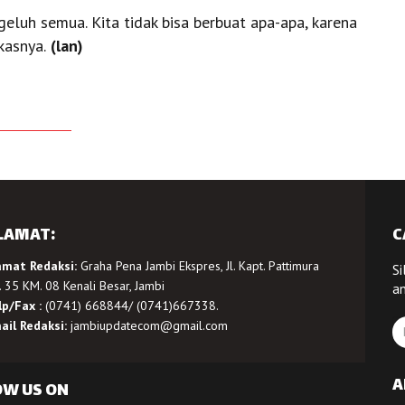
geluh semua. Kita tidak bisa berbuat apa-apa, karena
kasnya.
(lan)
LAMAT:
C
amat Redaksi:
Graha Pena Jambi Ekspres, Jl. Kapt. Pattimura
Si
 35 KM. 08 Kenali Besar, Jambi
a
lp/Fax :
(0741) 668844/ (0741)667338.
ail Redaksi:
jambiupdatecom@gmail.com
A
OW US ON