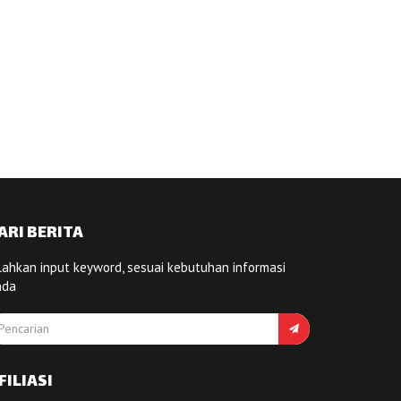
ARI BERITA
lahkan input keyword, sesuai kebutuhan informasi
nda
FILIASI