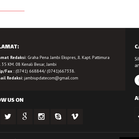
LAMAT:
C
amat Redaksi:
Graha Pena Jambi Ekspres, Jl. Kapt. Pattimura
Si
 35 KM. 08 Kenali Besar, Jambi
a
lp/Fax :
(0741) 668844/ (0741)667338.
ail Redaksi:
jambiupdatecom@gmail.com
A
OW US ON