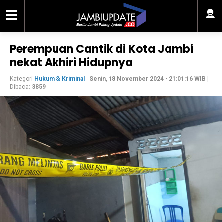
Perempuan Cantik di Kota Jambi
nekat Akhiri Hidupnya
Kategori
Hukum & Kriminal
-
Senin, 18 November 2024 - 21:01:16 WIB
|
Dibaca:
3859