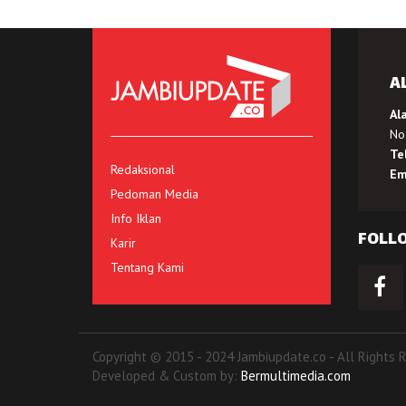
A
Al
No.
Te
Redaksional
Em
Pedoman Media
Info Iklan
FOLL
Karir
Tentang Kami
Copyright © 2015 - 2024 Jambiupdate.co - All Rights 
Developed & Custom by:
Bermultimedia.com