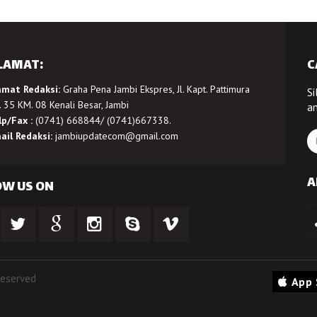
LAMAT:
C
amat Redaksi:
Graha Pena Jambi Ekspres, Jl. Kapt. Pattimura
Si
 35 KM. 08 Kenali Besar, Jambi
a
lp/Fax :
(0741) 668844/ (0741)667338.
ail Redaksi:
jambiupdatecom@gmail.com
A
OW US ON
Reserved
App 