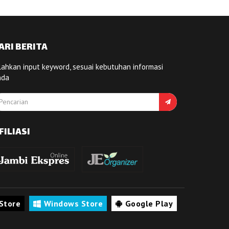
ARI BERITA
lahkan input keyword, sesuai kebutuhan informasi
nda
FILIASI
Store
Windows Store
Google Play