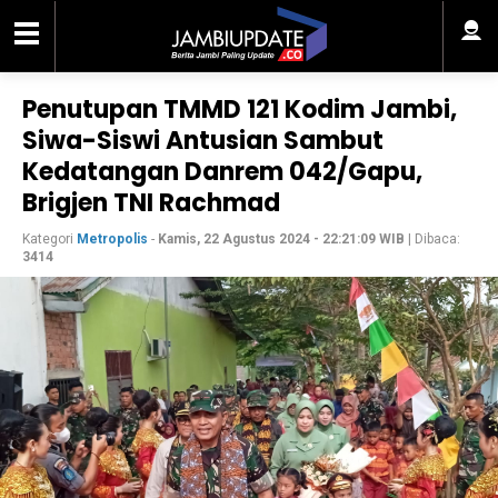
Penutupan TMMD 121 Kodim Jambi,
Siwa-Siswi Antusian Sambut
Kedatangan Danrem 042/Gapu,
Brigjen TNI Rachmad
Kategori
Metropolis
-
Kamis, 22 Agustus 2024 - 22:21:09 WIB
| Dibaca:
3414